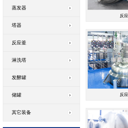
蒸发器
反
塔器
反应釜
淋洗塔
发酵罐
储罐
反
其它装备