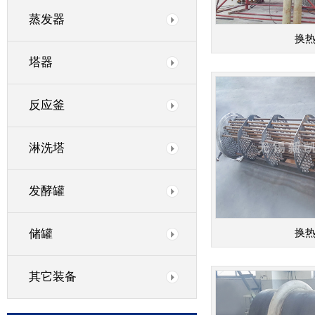
蒸发器
换
塔器
反应釜
淋洗塔
发酵罐
储罐
换
其它装备